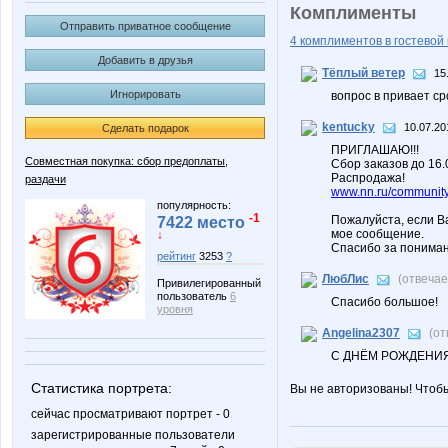
Комплименты
Отправить приватное сообщение
4 комплиментов в гостевой 
Добавить в друзья
Тёплый ветер
15
Игнорировать
вопрос в привает ср
kentucky
10.07.20
Сделать подарок
ПРИГЛАШАЮ!!!
Совместная покупка: сбор предоплаты,
Сбор заказов до 16
Распродажа!
раздачи
www.nn.ru/community/
популярность:
-1
Пожалуйста, если В
7422 место
мое сообщение.
↓
Спасибо за пониман
рейтинг
3253
?
ЛюбЛис
(отвеча
Привилегированный
пользователь
6
Спасибо большое!
уровня
Angelina2307
(от
С ДНЁМ РОЖДЕНИЯ!
Статистика портрета:
Вы не авторизованы! Чтоб
сейчас просматривают портрет - 0
зарегистрированные пользователи