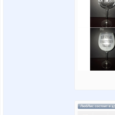
ЛюбЛис состоит в
к